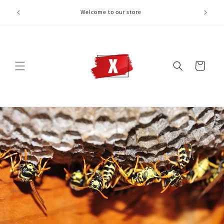
Ignorer et passer
Welcome to our store
au contenu
Panier